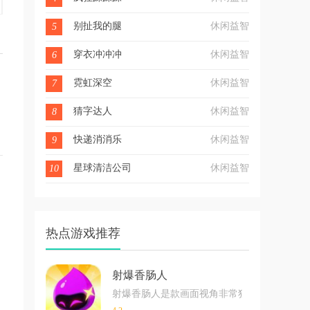
别扯我的腿
休闲益智
5
穿衣冲冲冲
休闲益智
6
霓虹深空
休闲益智
7
猜字达人
休闲益智
8
快递消消乐
休闲益智
9
星球清洁公司
休闲益智
10
热点游戏推荐
射爆香肠人
射爆香肠人是款画面视角非常独特的休闲闯关