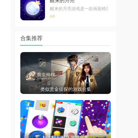
醒来的月亮
醒来的月亮游戏是一款画面精美，场景设计有
4.0
合集推荐
类似赏金侦探的游戏合集
粘土模拟解压游戏合集