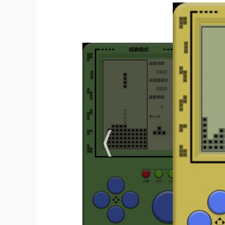
块堆积过高。
2. 利用空隙：尽量利用空隙摆放方块，避免死
创造新的消除机会。
3. 追求连消：连续消除多行可以获得更高的分
操作技巧
1. 快速下落：在方块即将到达底部时，可以使用
2. 掌握旋转技巧：不同形状的方块在旋转时会
形状进行消除。
3. 练习手速和反应能力：俄罗斯方块是一款需
应能力，从而在游戏中获得优势。
小编点评
单机俄罗斯方块是一款经典而耐玩的手机游戏。
游戏不仅考验玩家的逻辑思维和策略规划能力，
手，都能在这款游戏中找到乐趣。随着关卡的推