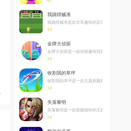
4.2
我踢得贼准
我踢得贼准是款非常趣味的足球射门闯关小游戏
4.9
金牌大侦探
金牌大侦探是一款侦探趣味找茬玩法的游戏，
4.0
收割我的草坪
收割我的草坪是一款主题新颖独特的超解压手
5.0
失落黎明
失落黎明是一款新颖独特的主题消除游戏在玩
5.0