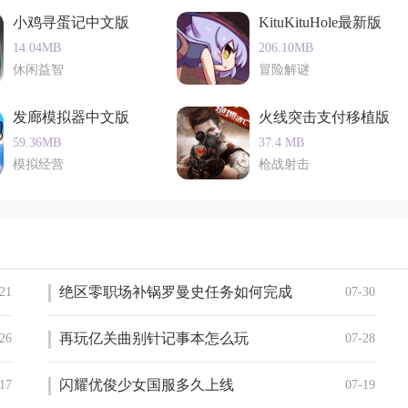
么游戏而烦恼的话，就请看过来吧。
小鸡寻蛋记中文版
KituKituHole最新版
14.04MB
206.10MB
休闲益智
冒险解谜
发廊模拟器中文版
火线突击支付移植版
59.36MB
37.4 MB
模拟经营
枪战射击
绝区零职场补锅罗曼史任务如何完成
21
07-30
再玩亿关曲别针记事本怎么玩
26
07-28
闪耀优俊少女国服多久上线
17
07-19