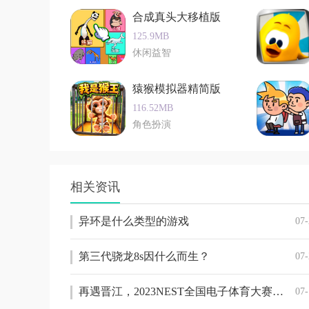
给女生推荐什
合成真头大移植版
125.9MB
休闲益智
猿猴模拟器精简版
116.52MB
角色扮演
相关资讯
异环是什么类型的游戏
07-
第三代骁龙8s因什么而生？
07-
再遇晋江，2023NEST全国电子体育大赛年度总决赛正式开幕
07-