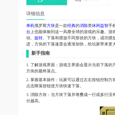
详细信息
单机
俄罗斯
方块
是一款
经典
的
消除
类
休闲
益智
手
台
上也能体验到这一风靡全球的游戏的乐趣。游
动、
旋转
、下落和摆放不同形状的方块，成功摆
进，方块的下落速度会逐渐加快，给玩家带来更
新手指南
1. 了解游戏界面：游戏主界面会显示当前下落
方块的最终落点。
2. 掌握基本操作：玩家可以通过左右按钮控制方
点击降落按钮使方块快速下落。
3. 消除方块：当方块下落并堆叠成一行或多行
分越高。