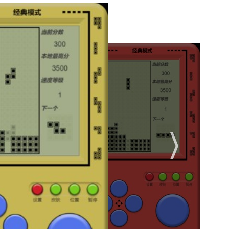
局。当方块形状无法完美填充空隙时，可以考虑通过旋转或移动来
数和额外的奖励。因此，在摆放方块时，要尽量创造连消的机会。
“掉落”功能快速下落方块，以便更快地调整位置或消除行。
有不同的效果。要学会掌握方块的旋转规律，以便更好地利用方块
要快速反应和精确操作的游戏。通过不断练习，可以提高手速和反
它简洁的画面和流畅的操作让玩家能够迅速上手，并沉浸其中。
还考验手速和反应能力。无论是怀旧的老玩家还是初次接触的新
进和难度的提升，玩家需要不断挑战自我，才能取得更高的分数