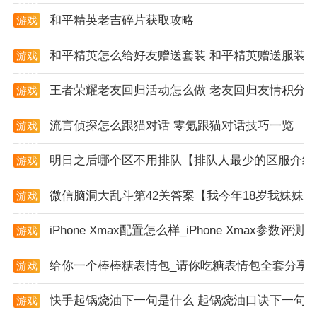
境手动或自动调整亮度，避免过亮眩目或过暗危险。例
和平精英老吉碎片获取攻略
游戏
如，在25km/h骑行时，软件可智能推荐800流明中档亮
资讯
度，兼顾视野与续航。
和平精英怎么给好友赠送套装 和平精英赠送服装
游戏
资讯
2. 个性化档位定制：提供“档位编辑器”功能，用户可自
王者荣耀老友回归活动怎么做 老友回归友情积分
游戏
由添加/删除档位，并定义每个档位的亮度、模式（如
资讯
闪烁频率）及触发方式。例如，可设置“紧急档”为1000
流言侦探怎么跟猫对话 零氪跟猫对话技巧一览
游戏
流明+3Hz闪烁，长按车灯按钮3秒即可激活，满足复杂
资讯
路况下的应急需求。
明日之后哪个区不用排队【排队人最少的区服介绍
游戏
资讯
3. 实时设备监控：通过蓝牙连接可实时显示车灯温度
微信脑洞大乱斗第42关答案【我今年18岁我妹妹
游戏
（±1℃精度）、剩余电量（百分比+预计续航）、电池
资讯
健康度等数据，并在温度过高或电量低于15%时发出预
iPhone Xmax配置怎么样_iPhone Xmax参数评测
游戏
资讯
警，避免意外熄灯，保障骑行安全。
给你一个棒棒糖表情包_请你吃糖表情包全套分享
游戏
APP强项
资讯
快手起锅烧油下一句是什么 起锅烧油口诀下一句
游戏
1. 智能场景应用：内置“通勤模式”“越野模式”“竞速模
资讯