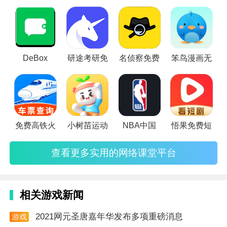
可参加由培训学校提供的在线培训课程，为大家带来本站的网
络课堂软件！
DeBox
研途考研免
名侦察免费
笨鸟漫画无
免费高铁火
小树苗运动
NBA中国
悟果免费短
查看更多实用的网络课堂平台
软件优点
相关游戏新闻
1. 全场景照明控制：支持亮度无级调节（0-1500流
2021网元圣唐嘉年华发布多项重磅消息
明），用户可根据城市道路、山间小径、隧道等不同环
游戏
资讯