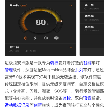
迈极炫安卓版是一款专为
骑行
爱好者打造的
智能
车灯
管理
软件，深度适配Magicshine品牌全
系列
车灯，通过
蓝牙5.0技术实现车灯与手机的无缝连接。该软件突破
传统固定档位限制，提供无级亮度调节、自定义档位模
式（含常亮、闪烁、渐变、SOS等）、骑行场景智能匹
配等核心功能，并集成实时设备
监控
、双向
语音
通话、
运动
数据
记录
等
创新
模块，成为夜间骑行安全与个性化