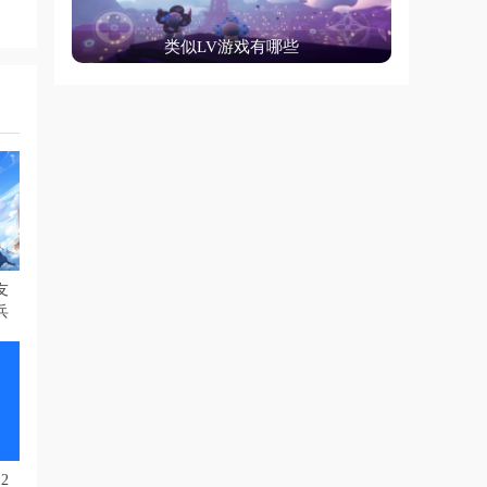
类似LV游戏有哪些
友
兵
2