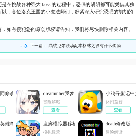
在挑战各种强大 boss 的过程中，恐眠的胡胡都可能凭借其独
所以，各位洛克王国的小魔法师们，赶紧深入研究恐眠的胡胡的
有，如有侵犯您的原创版权请告知，我们将尽快删除相关内容。
下一篇：
晶核尼尔联动副本格林之役有什么奖励
同修改版
dreaminher我梦见了她离线版
小鸡寻蛋记中
冒险解谜
休闲益智
查看
查看
英雄单机版
发廊模拟器移植版
death修改版
模拟经营
冒险解谜