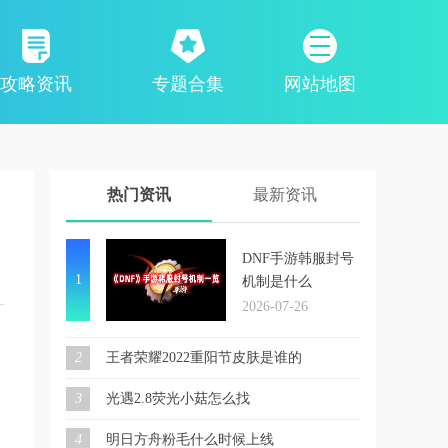
攻略资讯
专题合集
网站地图
热门资讯
最新资讯
DNF手游韩服封号
1
机制是什么
2026-07-26
2
王者荣耀2022重阳节皮肤是谁的
3
光遇2.8荧光小菇怎么找
4
明日方舟粉毛什么时候上线