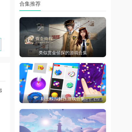
合集推荐
类似赏金侦探的游戏合集
文版
粘土模拟解压游戏合集