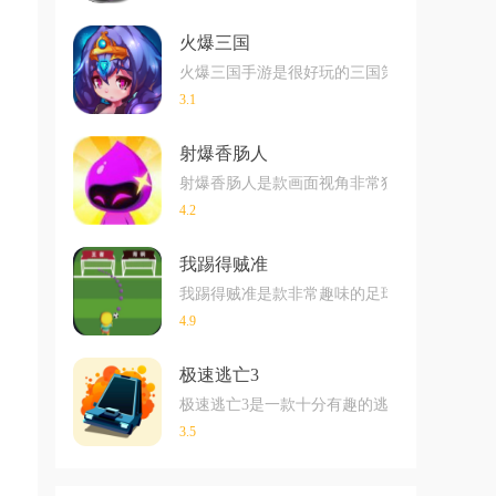
火爆三国
火爆三国手游是很好玩的三国策略战争手游，
3.1
射爆香肠人
射爆香肠人是款画面视角非常独特的休闲闯关
4.2
我踢得贼准
我踢得贼准是款非常趣味的足球射门闯关小游戏
4.9
极速逃亡3
极速逃亡3是一款十分有趣的逃脱类游戏，在
3.5