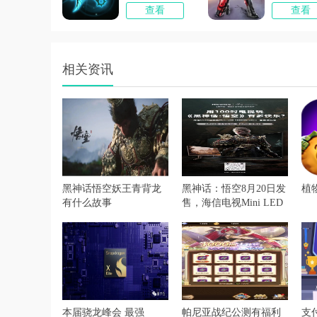
查看
查看
相关资讯
黑神话悟空妖王青背龙
黑神话：悟空8月20日发
植
有什么故事
售，海信电视Mini LED
电视天花板中板现身！
本届骁龙峰会 最强
帕尼亚战纪公测有福利
支