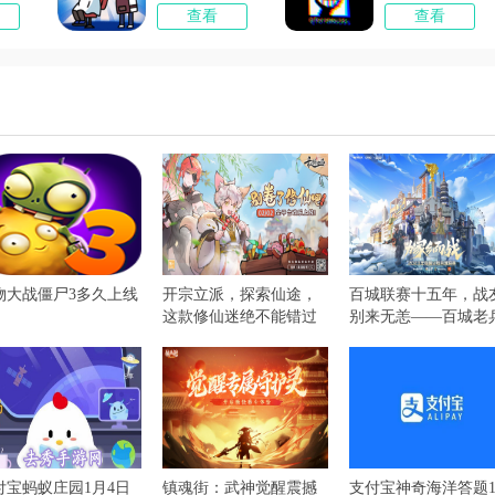
查看
查看
物大战僵尸3多久上线
开宗立派，探索仙途，
百城联赛十五年，战
这款修仙迷绝不能错过
别来无恙——百城老
的手游即将上线！
故事集
付宝蚂蚁庄园1月4日
镇魂街：武神觉醒震撼
支付宝神奇海洋答题1