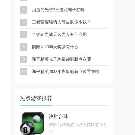
5
消逝的光芒2三连跳鞋子在哪
6
王者荣耀瑶情人节皮肤多少钱？
7
金铲铲之战天选之人有什么用
8
阴阳师2000天奖励有什么
9
和平精英光子鸡福袋刷新点在哪
10
和平精英2022年夜饭刷新点位置在哪
热点游戏推荐
决胜台球
决胜台球是款台球竞技比赛闯关游戏，游戏中玩
3.2