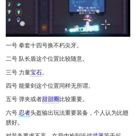
一号 拳套十四号换不朽尖牙。
二号 队长盾这个位置比较随意。
三号 力量
宝石
。
四号 能量剑这个位置同样无所谓。
五号 弹夹或者
甜甜圈
比较重要。
六号
忍者
头盔输出玩法重要装备，个人认为比翅
膀好。
对装备要求不高，在局内捡到近战
武器
等于起