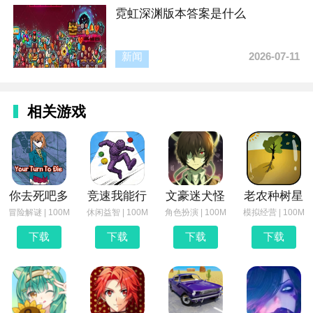
霓虹深渊版本答案是什么
新闻
2026-07-11
相关游戏
你去死吧多
竞速我能行
文豪迷犬怪
老农种树星
冒险解谜 | 100M
休闲益智 | 100M
角色扮演 | 100M
模拟经营 | 100M
下载
下载
下载
下载