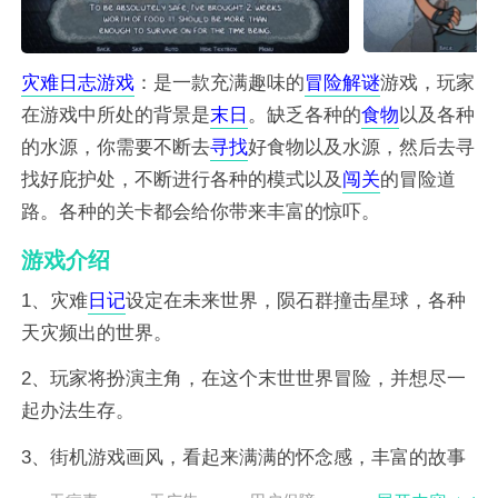
灾难
日志
游戏
：是一款充满趣味的
冒险
解谜
游戏，玩家
在游戏中所处的背景是
末日
。缺乏各种的
食物
以及各种
的水源，你需要不断去
寻找
好食物以及水源，然后去寻
找好庇护处，不断进行各种的模式以及
闯关
的冒险道
路。各种的关卡都会给你带来丰富的惊吓。
游戏介绍
1、灾难
日记
设定在未来世界，陨石群撞击星球，各种
天灾频出的世界。
2、玩家将扮演主角，在这个末世世界冒险，并想尽一
起办法生存。
3、街机游戏画风，看起来满满的怀念感，丰富的故事
主线等你去挑战。