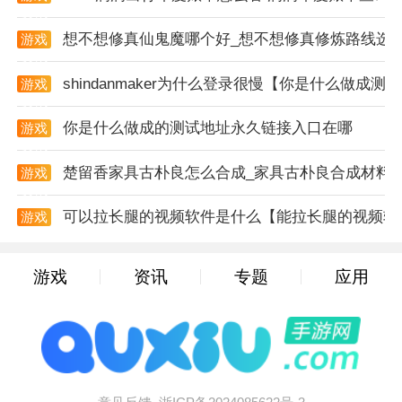
资讯
候。每日奖励丰厚;
想不想修真仙鬼魔哪个好_想不想修真修炼路线选
游戏
资讯
3.这是相对容易的。玩家可以自由发挥，面对不同的怪
shindanmaker为什么登录很慢【你是什么做成测
物顽强战斗。
游戏
资讯
游戏测评
你是什么做成的测试地址永久链接入口在哪
游戏
资讯
1.战斗中的怪物可以享受装备掉落的乐趣，像素般的画
楚留香家具古朴良怎么合成_家具古朴良合成材料
游戏
面感觉不错，而且奖励也很丰富。
资讯
可以拉长腿的视频软件是什么【能拉长腿的视频软
游戏
2.大型地图使您可以随时运行，记录和存档，并且可以
资讯
轻松玩耍。
游戏
资讯
专题
应用
3.当玩家从黑暗中醒来时，他必须在充满危险外星生命
的这座城市中探索和冒险。