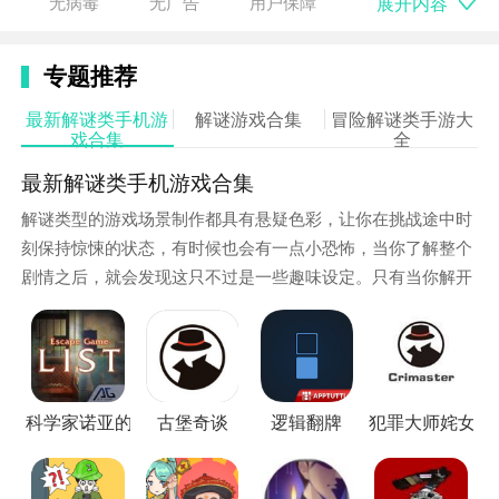
展开内容
无病毒
无广告
用户保障
游戏指南
专题推荐
1.要尽快的了解自身所处环境、分析利弊，关于外星人
的情况等等。
最新解谜类手机游
解谜游戏合集
冒险解谜类手游大
戏合集
全
2.只有在发现外星人的弱点之后，人类才能在这场战争
最新解谜类手机游戏合集
中进行反击。
解谜类型的游戏场景制作都具有悬疑色彩，让你在挑战途中时
3.里面有坏人，因此您必须学会区分每个人的内在活
刻保持惊悚的状态，有时候也会有一点小恐怖，当你了解整个
动，否则您将很难生存!
剧情之后，就会发现这只不过是一些趣味设定。只有当你解开
所有谜题所隐藏的剧情之后，你才能知道整个事件发生的起因
游戏特色
和经过，在这之前你会保持一种懵逼的状态，越是好的解谜游
1、原创的剧情解锁，精彩的冒险活动，你的每个选择
戏，隐藏起来的剧情会更多，也更难让你推理，这样才能增加
决定着不同的结果;
游戏的挑战性和趣味性。
科学家诺亚的奇妙Collection
古堡奇谈
逻辑翻牌
犯罪大师姹女
2、细心的观察周围的环境，学会自我救赎，找到关键
的道具，从危险中逃离;