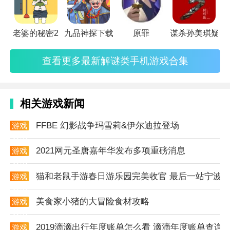
3、丰富的游戏场景等你探索，这里到处都是陷阱，小
心谨慎的开始生存。
老婆的秘密2
九品神探下载
原罪
谋杀孙美琪疑案
游戏亮点
查看更多最新解谜类手机游戏合集
1、恶劣的生存环境，匮乏的物资资源，在这里自由的
打斗发现更多物资;
2、小心怪物的袭击，击败更多的生物，提升自己的实
相关游戏新闻
力，武装自己变得更强;
FFBE 幻影战争玛雪莉&伊尔迪拉登场
游戏
3、海量的冒险活动，生存是第一位，新增了迷宫的热
资讯
点增加了游戏的挑战性。
2021网元圣唐嘉年华发布多项重磅消息
游戏
资讯
玩家评论
猫和老鼠手游春日游乐园完美收官 最后一站宁波
游戏
资讯
1.很好的打法可以选择，面对各种不同的挑战可以让你
美食家小猪的大冒险食材攻略
游戏
的实力更加强大;
资讯
2019滴滴出行年度账单怎么看 滴滴年度账单查询
2.单人游戏是有限的，可以继续与最后的记录在任何时
游戏