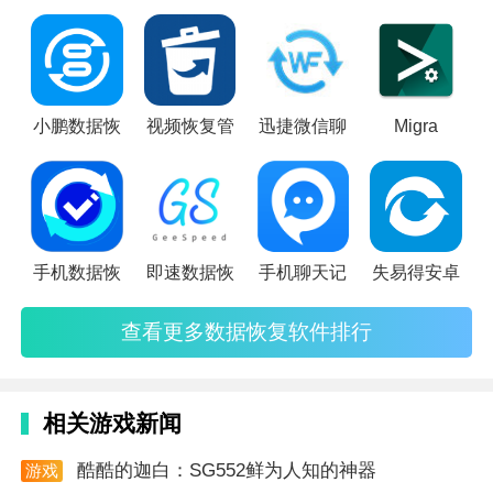
方便用户及时查看并确认需要恢复的文件。
软件优势
1. 免费使用：tbs数据恢复软件提供免费版供用户试
用，用户可以在不花费任何费用的情况下体验软件功
小鹏数据恢
视频恢复管
迅捷微信聊
Migra
能。
2. 技术支持：提供专业的技术支持服务，用户在使用过
程中遇到问题可以随时联系客服寻求帮助。
手机数据恢
即速数据恢
手机聊天记
失易得安卓
3. 持续更新：软件团队会不断对软件进行更新和优化，
以适应不断变化的手机系统和用户需求。
查看更多数据恢复软件排行
软件测试
1. 扫描速度测试：在多种场景下对软件的扫描速度进行
相关游戏新闻
测试，确保软件能够快速响应并完成扫描任务。
酷酷的迦白：SG552鲜为人知的神器
游戏
2. 恢复成功率测试：通过模拟各种数据丢失情况，对软
资讯