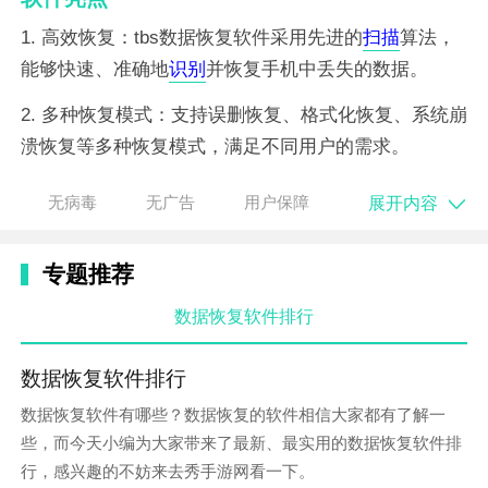
1. 高效恢复：tbs数据恢复软件采用先进的
扫描
算法，
能够快速、准确地
识别
并恢复手机中丢失的数据。
2. 多种恢复模式：支持误删恢复、格式化恢复、系统崩
溃恢复等多种恢复模式，满足不同用户的需求。
3. 兼容性强：兼容市面上大部分安卓手机品牌和型号，
展开内容
无病毒
无广告
用户保障
无需担心设备兼容性问题。
软件特性
专题推荐
1. 简单易用：软件界面简洁明了，操作便捷，用户无需
数据恢复软件排行
专业
知识
即可轻松上手。
数据恢复软件排行
2. 安全可靠：在恢复过程中，软件会严格保护用户数据
数据恢复软件有哪些？数据恢复的软件相信大家都有了解一
的安全性和隐私性，确保数据不被泄露。
些，而今天小编为大家带来了最新、最实用的数据恢复软件排
3. 实时预览：支持在扫描过程中实时预览恢复的数据，
行，感兴趣的不妨来去秀手游网看一下。