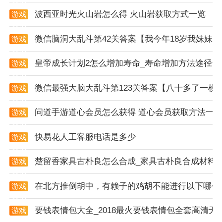
件的恢复成功率进行测试，确保软件能够高效、准确地
波西亚时光火山岩怎么得 火山岩获取方式一览
游戏
恢复丢失的数据。
资讯
微信脑洞大乱斗第42关答案【我今年18岁我妹妹
游戏
3. 兼容性测试：在多种安卓手机和操作系统版本上进行
资讯
测试，确保软件具有良好的兼容性。
皇帝成长计划2怎么增加寿命_寿命增加方法途径一
游戏
资讯
微信最强大脑大乱斗第123关答案【八十多了一横
游戏
资讯
问道手游道心会员怎么获得 道心会员获取方法一
游戏
资讯
快易花人工客服电话是多少
游戏
资讯
楚留香家具古朴良怎么合成_家具古朴良合成材料
游戏
资讯
在北方推倒胡中，有赖子的鸡胡不能进行以下哪个
游戏
资讯
要钱表情包大全_2018最火要钱表情包全套高清无
游戏
资讯