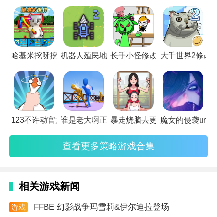
要靠你自己啦！
哈基米挖呀挖单机版
机器人殖民地2正版
长手小怪修改版
大千世界2修改
123不许动官方版
谁是老大啊正版
暴走烧脑去更新版
魔女的侵袭under 
查看更多策略游戏合集
相关游戏新闻
FFBE 幻影战争玛雪莉&伊尔迪拉登场
游戏
资讯