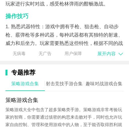
玩家进行实时对战，感受枪林弹雨的酣畅激战。
操作技巧
1. 熟悉武器特性：游戏中拥有手枪、狙击枪、自动步
枪、霰弹枪等多种武器，每种武器都有其独特的射速、
威力和后坐力。玩家需要熟悉这些特性，根据不同的战
场环境和敌人类型选择合适的武器。
展开内容
无病毒
无广告
用户保障
2. 利用雷达地图：雷达地图可以帮助玩家快速定位敌人
的位置，制定合理的战术策略。玩家需要时刻关注雷
专题推荐
达，以便在敌人出现之前做好战斗准备。
策略游戏合集
射击竞技手游合集
趣味对战游戏合集
3. 掌握射击技巧：射击技巧是决定胜负的关键因素之
策略游戏合集
一。玩家需要练习精准的射击和快速的换弹夹，同时学
会利用掩体进行掩护和反击。
策略游戏大全中包含了超多策略类手游。策略游戏非常考验玩
家的智商，你需要通过缜密的构思来击败对手，同时也允许玩
家自由控制、管理和使用游戏中的人物，至于能否取得胜利就