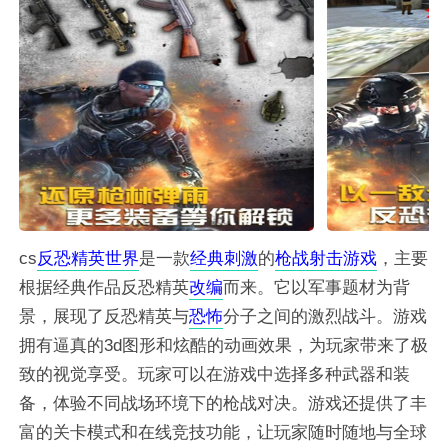
cs
反恐
精英
世界
是一款
经典
刺激
的
枪战
射击
游戏
，主要
根据经典作品反恐精英
改编
而来。它以军事题材为背
景，展现了反恐精英与
恐怖
分子之间的激烈战斗。游戏
拥有逼真的3d图形和炫酷的动画效果，为玩家带来了极
致的视觉享受。玩家可以在游戏中选择多种武器和装
备，体验不同战场环境下的枪战对决。游戏还提供了丰
富的关卡模式和在线竞技功能，让玩家随时随地与全球