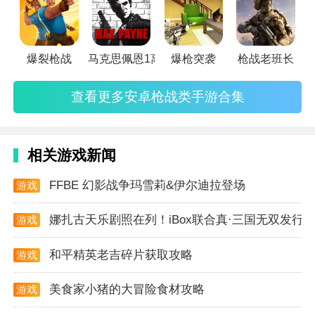
爆裂枪战
马克思佩恩1离线版
爆枪突袭
枪战老班长
游戏亮点
1. 多样的任务和挑战：游戏提供了丰富的任务和挑战模
查看更多安卓枪战类手游合集
式，玩家可以通过完成任务来获取经验值和等级提升，
解锁更高级的武器和装备。
相关游戏新闻
2. 多点触控操作：游戏支持多点触控操作，玩家可以更
灵活地控制武器和射击角度，提高游戏的可玩性和乐
FFBE 幻影战争玛雪莉&伊尔迪拉登场
游戏
资讯
趣。
娜扎古天乐剧照在列！iBox联合真·三国无双发行国
游戏
3. 历史教育价值：通过游戏，玩家可以了解到二战时期
资讯
各种枪械的历史背景和特点，具有一定的历史教育价
和平精英老吉碎片获取攻略
游戏
资讯
值。
美食家小猪的大冒险食材攻略
游戏
4. 无广告无插件：游戏安全无毒，无广告无插件，为玩
资讯