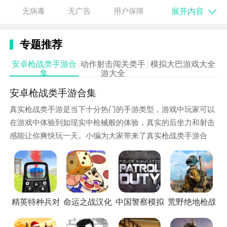
展开内容
无病毒
无广告
用户保障
真，让玩家仿佛置身于真实的战场环境中。
3. 真实的物理引擎：游戏中的枪械射击模拟了真实的物
专题推荐
理力学，包括后坐力、枪口闪光、烟雾效果等，为玩家
安卓枪战类手游合
动作射击闯关类手
模拟大巴游戏大全
带来了更加真实的射击体验。
集
游大全
4. 自由组装和定制：玩家可以对枪械进行拆卸、组装和
安卓枪战类手游合集
定制，包括添加刺刀、调整射程等，满足玩家的个性化
真实枪战类手游是当下十分热门的手游类型，游戏中玩家可以
需求。
在游戏中体验到如现实中枪械般的体验，真实的后坐力和射击
感能让你爽快玩一天。小编为大家带来了真实枪战类手游合
集，感兴趣的小伙伴快来寻找自己喜欢的手游吧。
精英特种兵对战最新版
命运之战汉化版
中国警察模拟器免广告版
荒野绝地枪战付