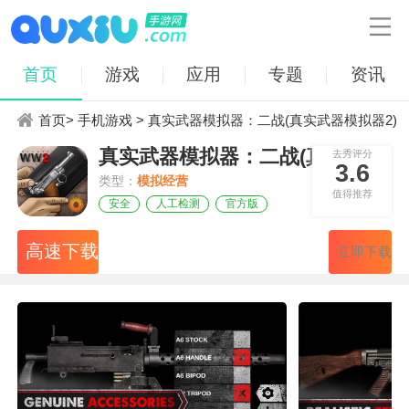

首页
游戏
应用
专题
资讯
首页
>
手机游戏
> 真实武器模拟器：二战(真实武器模拟器2)
真实武器模拟器：二战(真实武器模
去秀评分
3.6
类型：
模拟经营
值得推荐
安全
人工检测
官方版
高速下载
立即下载