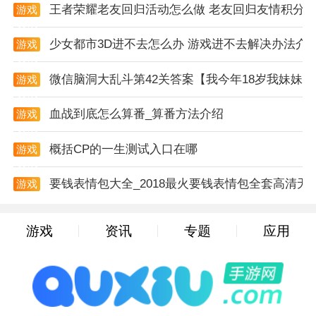
家提供了一个纯净的游戏环境。
王者荣耀老友回归活动怎么做 老友回归友情积分
游戏
资讯
游戏优点
少女都市3D进不去怎么办 游戏进不去解决办法介
游戏
资讯
1. 高度还原：游戏中的枪械模拟度非常高，从外观到射
微信脑洞大乱斗第42关答案【我今年18岁我妹妹
游戏
击效果都高度还原了真实枪械的特点。
资讯
2. 操作简便：游戏操作简便易上手，玩家可以快速掌握
血战到底怎么算番_算番方法介绍
游戏
资讯
游戏玩法，享受射击的乐趣。
概括CP的一生测试入口在哪
游戏
3. 免费更新：游戏提供免费的更新服务，玩家可以获得
资讯
更多的武器和装备，以及更加丰富的游戏内容。
要钱表情包大全_2018最火要钱表情包全套高清无
游戏
资讯
4. 互动性强：游戏中的武器可以互动和控制，玩家可以
通过调整武器的各种参数来适应自己的射击习惯。
游戏
资讯
专题
应用
5. 无限制畅玩：游戏没有任何限制，玩家可以随时随地
进行畅玩，享受射击带来的快感。
小编有话说