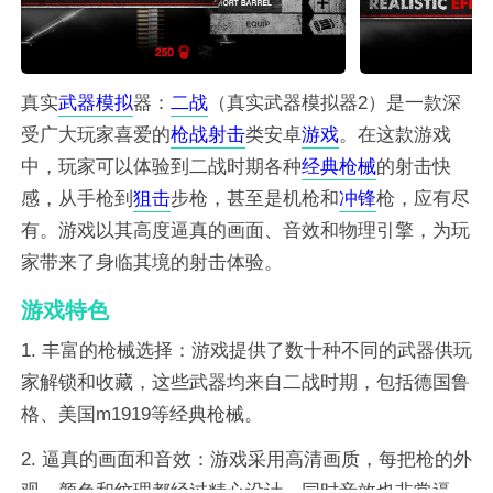
真实
武器
模拟
器：
二战
（真实武器模拟器2）是一款深
受广大玩家喜爱的
枪战
射击
类安卓
游戏
。在这款游戏
中，玩家可以体验到二战时期各种
经典
枪械
的射击快
感，从手枪到
狙击
步枪，甚至是机枪和
冲锋
枪，应有尽
有。游戏以其高度逼真的画面、音效和物理引擎，为玩
家带来了身临其境的射击体验。
游戏特色
1. 丰富的枪械选择：游戏提供了数十种不同的武器供玩
家解锁和收藏，这些武器均来自二战时期，包括德国鲁
格、美国m1919等经典枪械。
2. 逼真的画面和音效：游戏采用高清画质，每把枪的外
观、颜色和纹理都经过精心设计，同时音效也非常逼