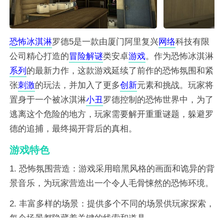
恐怖
冰淇淋
罗德5是一款由厦门阿里复兴
网络
科技有限
公司精心打造的
冒险
解谜
类安卓
游戏
。作为恐怖冰淇淋
系列
的最新力作，这款游戏延续了前作的恐怖氛围和紧
张
刺激
的玩法，并加入了更多
创新
元素和挑战。玩家将
置身于一个被冰淇淋
小丑
罗德控制的恐怖世界中，为了
逃离这个危险的地方，玩家需要解开重重谜题，躲避罗
德的追捕，最终揭开背后的真相。
游戏特色
1. 恐怖氛围营造：游戏采用暗黑风格的画面和诡异的背
景音乐，为玩家营造出一个令人毛骨悚然的恐怖环境。
2. 丰富多样的场景：提供多个不同的场景供玩家探索，
每个场景都隐藏着关键的线索和道具。