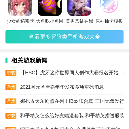
在迈克和j之间自由切换，利用不同角色的技能和优势
来应对各种挑战。
2. 注意观察环境：在游戏中，玩家需要仔细观察周围的
少女的秘密苹果离线版
大鱼吃小鱼M木糖M高画质版
美男恶徒在黑暗中的恋爱单机
原神抽卡模拟器i
环境，寻找隐藏的线索和道具，这些线索可能隐藏在房
查看更多冒险类手机游戏大全
间的角落、家具的缝隙中。
3. 合理利用道具：游戏提供了多种道具供玩家使用，如
武器、工具、钥匙等。玩家需要合理利用这些道具来解
相关游戏新闻
决难题、对抗敌人。
【HSC】虎牙迷你世界同人创作大赛报名开始，4
游戏
4. 保持冷静和耐心：面对恐怖的场景和追捕，玩家需要
资讯
保持冷静和耐心，不要急于求成，要逐步分析情况，做
2021网元圣唐嘉年华发布多项重磅消息
游戏
资讯
出正确的决策。
娜扎古天乐剧照在列！iBox联合真·三国无双发行国
游戏
5. 及时存档和读档：在游戏中，玩家可以定期存档，以
资讯
便在遇到难题或失败时能够重新读档，节省时间和精
和平精英怎么给好友赠送套装 和平精英赠送服装
游戏
资讯
力。