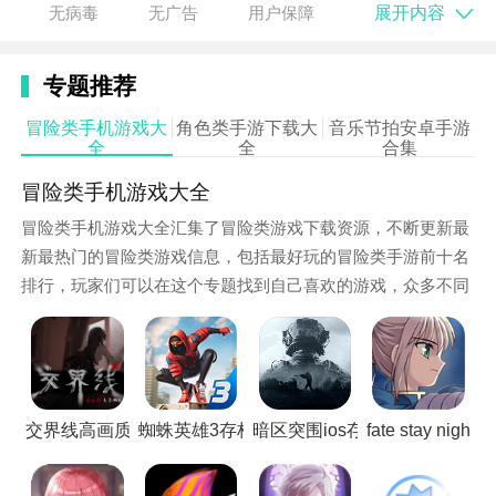
展开内容
无病毒
无广告
用户保障
3. 紧张刺激的玩法：玩家需要在有限的时间内找到逃脱
的路线，同时躲避冰淇淋小丑罗德的追捕，增加了游戏
专题推荐
的紧张感和挑战性。
冒险类手机游戏大
角色类手游下载大
音乐节拍安卓手游
全
全
合集
冒险类手机游戏大全
冒险类手机游戏大全汇集了冒险类游戏下载资源，不断更新最
新最热门的冒险类游戏信息，包括最好玩的冒险类手游前十名
排行，玩家们可以在这个专题找到自己喜欢的游戏，众多不同
风格类型冒险类手机游戏，欢迎免费下载!
操作技巧
交界线高画质版
蜘蛛英雄3存档版
暗区突围ios存档版
fate stay nig
1. 灵活切换角色：游戏中支持角色切换系统，玩家可以