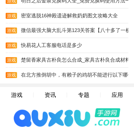
明日之后金条兑换码大全_免费兑换码使用方法一
游戏
资讯
玩法技巧
密室逃脱16神殿遗迹解救奶奶图文攻略大全
游戏
1. 探索与解谜：玩家需要不断探索各个场景，寻找有用
资讯
的线索和道具。这些线索可能关联着罗德的秘密和逃脱
微信最强大脑大乱斗第123关答案【八十多了一横
游戏
的路线。
资讯
快易花人工客服电话是多少
游戏
2. 对抗与逃脱：在探索过程中，玩家可能会遇到罗德的
资讯
追捕。这时，玩家需要利用手中的道具和周围的环境来
楚留香家具古朴良怎么合成_家具古朴良合成材料
游戏
对抗罗德，同时寻找逃脱的路线。
资讯
在北方推倒胡中，有赖子的鸡胡不能进行以下哪个
游戏
3. 利用提示系统：如果玩家在游戏中遇到困难，可以利
资讯
用游戏提供的提示系统来获取帮助。提示系统会给出一
游戏
资讯
专题
应用
些线索和建议，帮助玩家解开谜题。
玩家点评
恐怖冰淇淋罗德5以其独特的恐怖氛围、紧张刺激的玩
法以及丰富的游戏内容赢得了众多玩家的喜爱和好评。