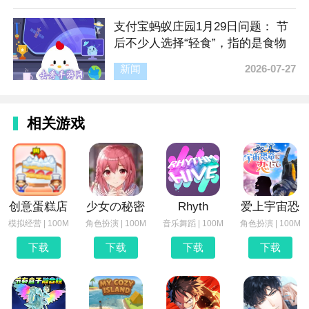
支付宝蚂蚁庄园1月29日问题： 节
后不少人选择“轻食”，指的是食物
要
新闻
2026-07-27
相关游戏
创意蛋糕店
少女の秘密
Rhyth
爱上宇宙恐
模拟经营 | 100M
角色扮演 | 100M
音乐舞蹈 | 100M
角色扮演 | 100M
下载
下载
下载
下载