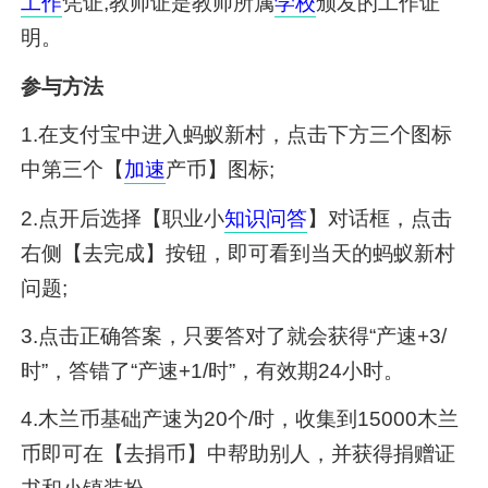
工作
凭证,教师证是教师所属
学校
颁发的工作证
明。
参与方法
1.在支付宝中进入蚂蚁新村，点击下方三个图标
中第三个【
加速
产币】图标;
2.点开后选择【职业小
知识
问答
】对话框，点击
右侧【去完成】按钮，即可看到当天的蚂蚁新村
问题;
3.点击正确答案，只要答对了就会获得“产速+3/
时”，答错了“产速+1/时”，有效期24小时。
4.木兰币基础产速为20个/时，收集到15000木兰
币即可在【去捐币】中帮助别人，并获得捐赠证