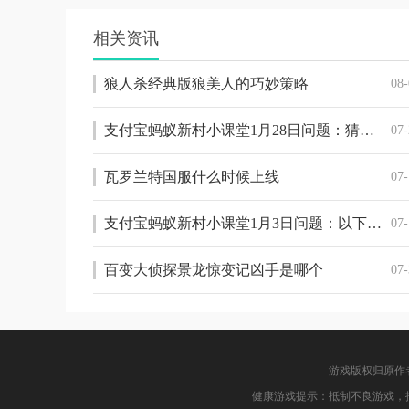
相关资讯
狼人杀经典版狼美人的巧妙策略
08-
支付宝蚂蚁新村小课堂1月28日问题：猜一猜：古人在年后复工时，也会发放“开工红包”吗
07-
瓦罗兰特国服什么时候上线
07-
支付宝蚂蚁新村小课堂1月3日问题：以下哪一项属于古代的新闻媒体
07-
百变大侦探景龙惊变记凶手是哪个
07-
游戏版权归原作
健康游戏提示：抵制不良游戏，