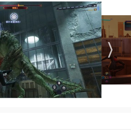
”与“专注条”，确保战斗容错率。技能树方面，空中战斗技能
射”）可提升探索效率，后期再补全其他分支。
挡键反弹攻击并暴露敌人破绽；遭遇“蓝圈声波攻击”则需通过闪避
快速清场，空中连击时注意切换目标保持节奏。
胁敌人，彼得则需依赖“蛛丝索”制造高空路径。潜行时优先清除巡
。
线任务（如犯罪事件、收集品）可自由切换。遇到“共生体巢穴”时
务需快速制服敌人避免失败。
为专注值（用于终结技或治疗）。按下方向键可快速切换装置，长
找环境中的蛛丝补给点。
方向键可快速传送至已解锁的蛛网锚点。探索时注意收集“背
群体敌人或破坏重型物体，迈尔斯的生物电能则擅长单挑高防御目