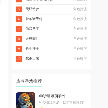
无双造梦
角色扮演
5
梦华诸天传
角色扮演
6
尔
仙武圣宇
角色扮演
7
天尊霸世
角色扮演
8
长生神王
角色扮演
9
弑杀天魔
角色扮演
10
热点游戏推荐
60秒避难所软件
60秒避难所是一款非常精彩的末日生存类手游