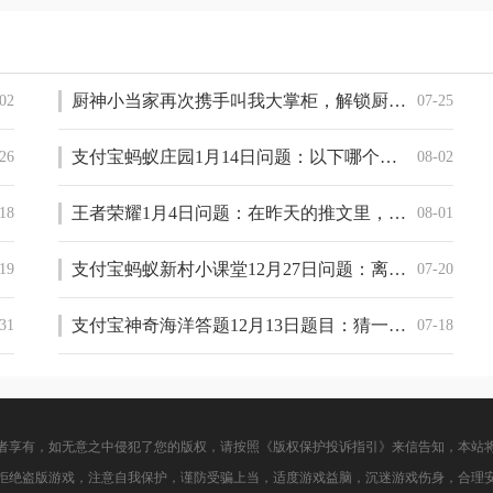
厨神小当家再次携手叫我大掌柜，解锁厨神争霸游戏新体验
02
07-25
支付宝蚂蚁庄园1月14日问题：以下哪个称呼指的是农历小年
26
08-02
王者荣耀1月4日问题：在昨天的推文里，莱西奥和狂铁长大后肩并肩踏上的是_______号的甲板
18
08-01
支付宝蚂蚁新村小课堂12月27日问题：离职后社保没再缴费，但养老保险已缴满15年，退休能领养老金吗
19
07-20
支付宝神奇海洋答题12月13日题目：猜一猜：谁是珊瑚虫共生的小伙伴
31
07-18
者享有，如无意之中侵犯了您的版权，请按照《版权保护投诉指引》来信告知，本站
拒绝盗版游戏，注意自我保护，谨防受骗上当，适度游戏益脑，沉迷游戏伤身，合理