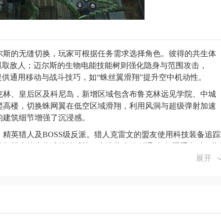
迈尔斯的无缝切换，玩家可根据任务需求选择角色。彼得的共生体
抓取敌人；迈尔斯的生物电能技能树则强化隐身与范围攻击，
提供通用移动与战斗技巧，如“蛛丝翼滑翔”提升空中机动性。
鲁克林、皇后区及科尼岛，新增区域包含布鲁克林远见学院、中城
爬高楼，切换蛛网翼在低空区域滑翔，利用风洞与超级弹射加速
的建筑细节增强了沉浸感。
、精英猎人及BOSS级反派。猎人克雷文的盟友使用科技装备追踪
与再生能力构成持续威胁；毒液共生体则通过“红圈重击”与“蓝
“完美格挡”机制可反弹重攻击并创造反击窗口。
展开
级需通过“战衣科技”系统，优先强化“专注-双倍专注”与“生命
捕千斤”可拉扯敌人聚集，“弹射出击-大力弹射”能击飞敌人制造