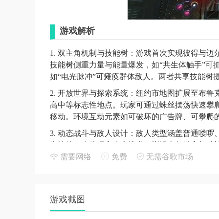
游戏解析
1. 双主角机制与技能树：游戏首次实现彼得与
技能树侧重力量与能量爆发，如“共生体触手”可
如“电光脉冲”可瘫痪群体敌人。两者共享技能树
2. 开放世界与探索系统：纽约市地图扩展至布
高中等标志性地点。玩家可通过蛛丝摆荡快速攀
移动。环境互动元素如可破坏的广告牌、可攀爬
3. 动态战斗与敌人设计：敌人类型涵盖普通喽啰
蜘蛛侠，迫使玩家改变战术；蜥蜴人凭借高机动性
圈声波攻击”考验玩家格挡与闪避时机。新引入的
需要网络
免费
无需谷歌市场
4. 战衣与装置系统：战衣仅提供外观定制，属性升
值”可提升生存能力。装置方面，“蛛网捕手-四两
中连击，前期资源建议优先投入这两项。
游戏截图
新手攻略