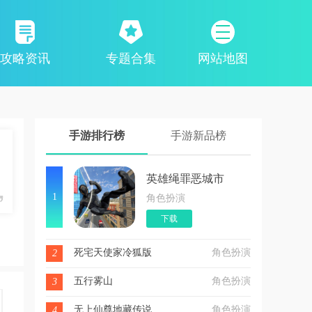
攻略资讯
专题合集
网站地图
手游排行榜
手游新品榜
英雄绳罪恶城市
1
角色扮演
下载
死宅天使家冷狐版
角色扮演
2
五行雾山
角色扮演
3
无上仙尊地藏传说
角色扮演
4