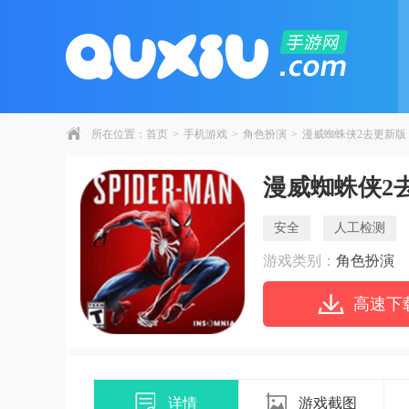
所在位置：
首页
>
手机游戏
>
角色扮演
>
漫威蜘蛛侠2去更新版
漫威蜘蛛侠2
安全
人工检测
游戏类别：
角色扮演
高速下
详情
游戏截图