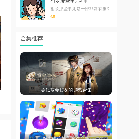
相亲那些事儿app
相亲那些事儿是一部非常有趣有好玩的模拟相
4.8
规
合集推荐
逻
，
类似赏金侦探的游戏合集
粘土模拟解压游戏合集