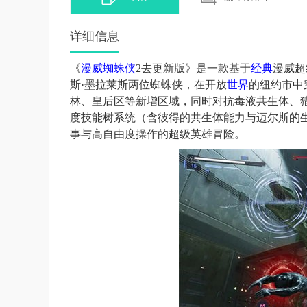
详细信息
《
漫威
蜘蛛侠
2去更新版》是一款基于
经典
漫威超
斯·墨拉莱斯两位蜘蛛侠，在开放
世界
的纽约市中
林、皇后区等新增区域，同时对抗毒液共生体、
度技能树系统（含彼得的共生体能力与迈尔斯的
事与高自由度操作的超级英雄冒险。