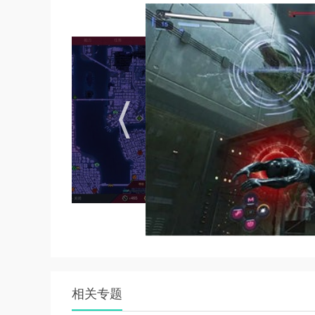
1. 初期资源分配：优先升级战衣科技的“生命值
（如“空中连击”）与蛛丝摆荡技能（如“超级弹
2. 战斗技巧：面对“红圈重击”时，及时按下格
避。利用环境互动（如击落广告牌砸向敌人）可
3. 潜行策略：迈尔斯的隐身能力适合暗杀高威
哨兵，利用噪音（如打破玻璃）分散敌人注意力
4. 任务类型应对：主线任务通常限定角色，支
优先破坏共生体核心降低敌人强度；解救人质任
新手指南
1. 界面与操作：白色血条代表生命值，黄色条
按技能键释放强力攻击。蛛丝子弹不足时，需寻
2. 地图导航：打开地图可标记任务目标，长按
包”与“地标照片”，解锁隐藏剧情与战衣部件。
相关专题
3. 角色切换时机：彼得的共生体能力适合对抗