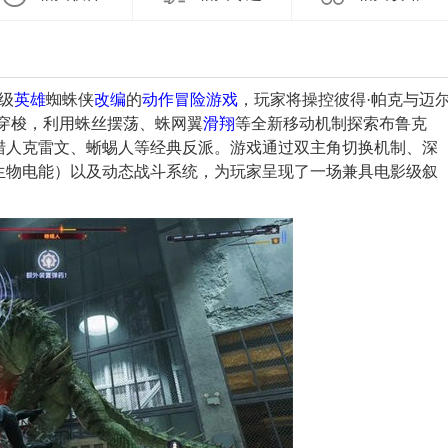
级
英雄
蜘蛛侠
改编
的
动作
冒险
游戏
，玩家将操控彼得·帕克与迈
穿梭，利用蛛丝摆荡、蛛网翼
滑翔
等全新移动机制探索布鲁克
猎人克雷文、蜥蜴人等经典反派。游戏通过双主角切换机制、深
生物电能）以及动态战斗系统，为玩家呈现了一场兼具电影级叙