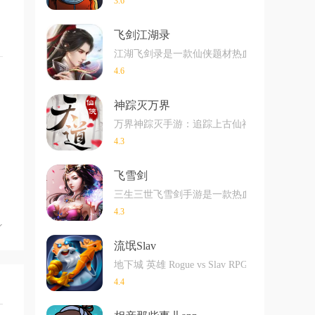
3.6
飞剑江湖录
江湖飞剑录是一款仙侠题材热血冒险手游，刺
4.6
神踪灭万界
万界神踪灭手游：追踪上古仙神的痕迹，在人
4.3
飞雪剑
三生三世飞雪剑手游是一款热血无限的战斗冒
4.3
流氓Slav
地下城 英雄 Rogue vs Slav RPG 是
空
4.4