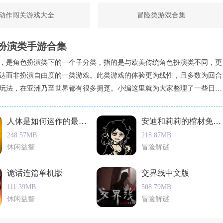
换，可显著提升效率。
动作闯关游戏大全
冒险类游戏合集
反弹其触手攻击，趁其硬直期输出；猎人克雷文需优先破坏其科技装
闪避绕至其背后攻击再生核心。
扮演类手游合集
，是角色扮演类下的一个子分类，指的是与欧美传统角色扮演类不同，更
战斗系统，成功延续了系列的高口碑。玩家普遍赞赏其“电影级
达而非扮演自由度的一类游戏。此类游戏的体验更为线性，且多数为回合
翼滑翔与共生体能力的加入，为战斗与移动增添了新鲜感。不过，
玩法，在亚洲乃至世界都有很多拥趸。小编这里就为大家整理了一些日式
”，且“支线任务类型稍显单一”。总体而言，这是一款“值得蜘蛛
手游，以供大家下载游玩。
操作手感与细腻的城市刻画”仍是次世代游戏中的标杆。
人体是如何运作的最新版
安迪和莉莉的棺材免广告版
248.57MB
218.87MB
休闲益智
冒险解谜
诡话连篇单机版
交界线中文版
111.39MB
508.79MB
休闲益智
冒险解谜