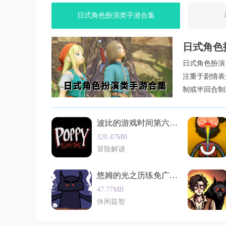
标或隐身潜入。根据敌人类型与任务需求灵活切
日式角色扮演类手游合集
4. BOSS战策略：对抗毒液时，利用完美格挡
备（如无人机），削弱追踪能力；蜥蜴人需通过
日式角色
玩家点评
日式角色扮演
《漫威蜘蛛侠2去更新版》凭借双主角机制与深度
注重于剧情表
叙事与开放世界探索的完美结合”，尤其是蛛网
制或半回合制
部分玩家认为“BOSS战设计仍存在机制重复问题
角色扮演类的
粉丝与动作游戏爱好者体验的佳作”，其“流畅的
波比的游戏时间第六章离线版
320.47MB
冒险解谜
悠姆的光之历练免广告版
47.77MB
休闲益智