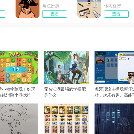
角色扮演
休闲益智
查看
查看
爱小动物陪玩！好玩
无名江湖最强武学搭配
虎牙顶流主播玩蛋仔
在线消除小游戏推
是什么
对，欢乐有趣、高能
！
断，让你看完还想看