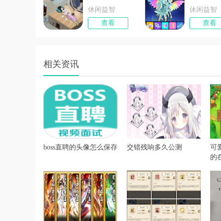
休闲益智
休闲益智
查看
查看
相关资讯
boss直聘的头像怎么保存
交错残响多久公测
可
的
荐