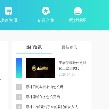
攻略资讯
专题合集
网站地图
热门资讯
最新资讯
王者荣耀叶什么时
1
候上线正式服
2026-07-31
任
2
原神日轮与菅名山怎么玩
3
原神愿望任务怎么开启
4
原神2.2鹤观岛宇奈的委托触发方法