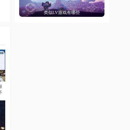
类似LV游戏有哪些
派
不
！