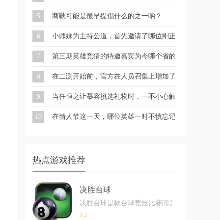
5
商鞅可能是最早提倡什么的之一呐？
6
小师妹为主持公道，首先邀请了哪位刚正不阿的英雄来
7
第三期英雄竞猜的特邀嘉宾为今哪个省的人？
8
在二测开始前，官方在人员召集上增加了周边玩家名额
9
当任恒之让慕容挑选礼物时，一不小心触发了什么技能
10
在情人节这一天，哪位英雄一时不慎忘记了这个重要的
热点游戏推荐
决胜台球
决胜台球是款台球竞技比赛闯关游戏，游戏中玩
3.2