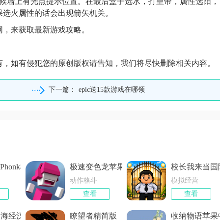
时候墙上有光点提示位置。在最后盒子选水，打皇帝，属性选阳，
果选火属性的话会出现箭矢机关。
网，来获取最新游戏攻略。
有，如有侵犯您的原创版权请告知，我们将尽快删除相关内容。
下一篇：
epic送15款游戏在哪领
Phonk模组整合包高画质版
极速变色龙苹果最新版
校长我来当国
动作格斗
模拟经营
查看
查看
山海经汉化版
瞭望者精简版
收纳物语苹果