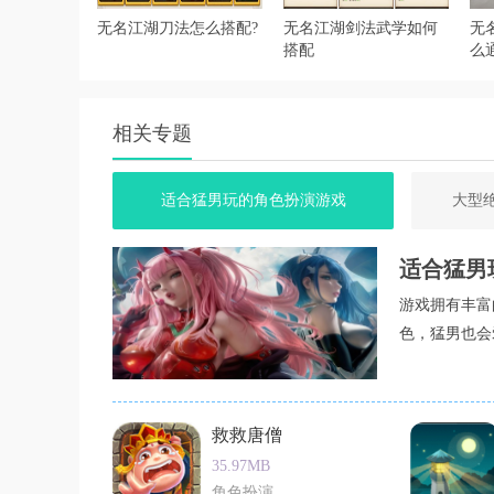
无名江湖刀法怎么搭配?
无名江湖剑法武学如何
无
搭配
么
相关专题
适合猛男玩的角色扮演游戏
大型
适合猛男
游戏拥有丰富
色，猛男也会
救救唐僧
35.97MB
角色扮演