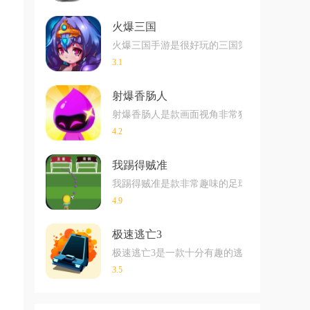
火爆三国
火爆三国手游是很好玩的三国策略战争手游，
3.1
射爆香肠人
射爆香肠人是款画面视角非常独特的休闲闯关
4.2
我踢得贼准
我踢得贼准是款非常趣味的足球射门闯关小游戏
4.9
极速逃亡3
极速逃亡3是一款十分有趣的逃脱类游戏，在
3.5