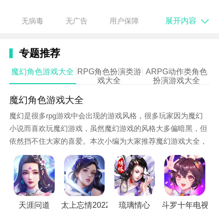
游戏力求让玩家体验最真实的狩猎。
展开内容
无病毒
无广告
用户保障
游戏中无职业限定，玩家可以在多种武器种中自由选择
趁手的武器进行狩猎，同时可以使用狩猎获得的素材打
专题推荐
造各式装备。
魔幻角色游戏大全
RPG角色扮演类游
ARPG动作类角色
戏大全
扮演游戏大全
游戏亮点：
魔幻角色游戏大全
此外玩家还可以掌握独特的真视之眼，观察巨兽的弱
点，击破巨兽的肢体，甚至可以和战友合作使用锁链束
魔幻是很多rpg游戏中会出现的游戏风格，很多玩家因为魔幻
缚巨龙。
小说而喜欢玩魔幻游戏，虽然魔幻游戏的风格大多偏暗黑，但
依然挡不住大家的喜爱。本次小编为大家推荐魔幻游戏大全，
游戏中也没有枯燥而重复的日常任务，取而代之的是以
快来下载，感受魔幻世界的奇妙吧！
玩家的个人意志为核心的超自由的狩猎。
同时游戏也开发了大量的趣味休闲玩法，如寻找宝藏，
制作料理，钓鱼，参加王国举办的骑士角斗大赛等等，
天涯问道
太上忘情2022
琉璃情心
斗罗十年电视剧
带给玩家足够自由的游戏体验。