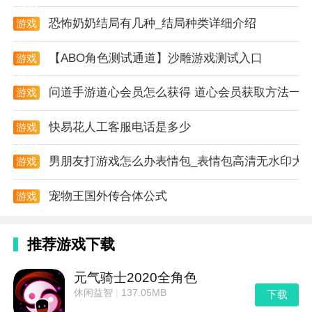
资讯
恐怖奶奶结局有几种_结局种类详细介绍
游戏
资讯
【ABO角色测试通道】沙雕游戏测试入口
游戏
资讯
问道手游道心会员怎么获得 道心会员获取方法一
游戏
资讯
快易花人工客服电话是多少
游戏
资讯
男朋友打游戏怎么办表情包_表情包高清无水印大
游戏
资讯
宠物王国外传合体公式
游戏
资讯
推荐游戏下载
元气骑士2020全角色
休闲益智
|
137.05MB
下载