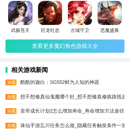
游戏点评：
打造手机端极致共斗体验，和你的好友一起前往风貌各
异的荒野区域，对抗百余种各具特色的巨兽。难度不同
武极苍天
巨龙吐息
古城守卫
恶魔盛典
的挑战，方便快捷的组队，快和您的好友一起，体验超
真实团队狩猎的无穷乐趣。
查看更多魔幻角色游戏大全
相关游戏新闻
酷酷的迦白：SG552鲜为人知的神器
游戏
资讯
想不想修真仙鬼魔哪个好_想不想修真修炼路线选
游戏
资讯
皇帝成长计划2怎么增加寿命_寿命增加方法途径一
游戏
资讯
诛仙手游忘川任务怎么做_隐藏任务触发条件一览
游戏