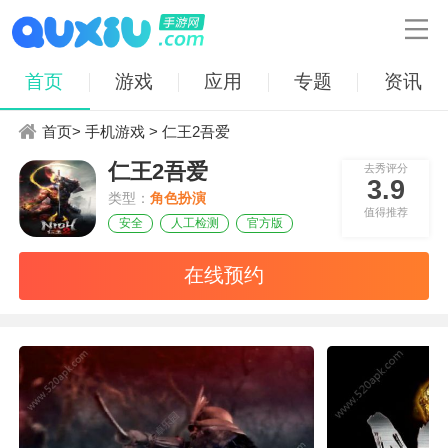

首页
游戏
应用
专题
资讯
首页
>
手机游戏
> 仁王2吾爱
仁王2吾爱
去秀评分
3.9
类型：
角色扮演
值得推荐
安全
人工检测
官方版
在线预约